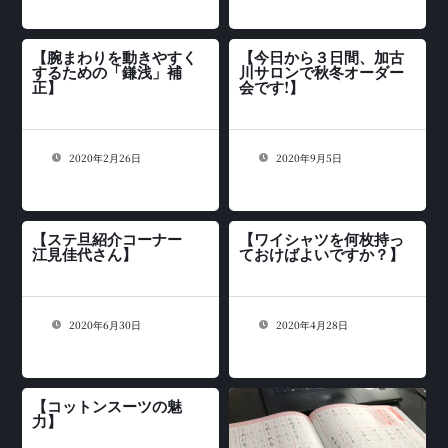
【腕まわりを動きやすく
【今日から３日間、加古
するための「鎌浅」補
川サロンで秋冬オーダー
正】
会です!】
2020年2月26日
2020年9月5日
【ステ旦紹介コーナー
【ワイシャツを何枚持っ
江見佳代さん】
ておけばよいですか？】
2020年6月30日
2020年4月28日
【コットンスーツの魅
力】