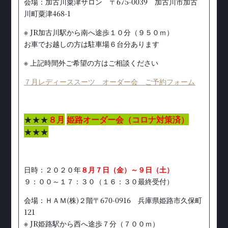
会場：加古川粟津サロン 〒675-0039 加古川市加古
川町粟津468-1
※ JR加古川駅から南へ途歩１０分（９５０ｍ）
お車でお越しの方は駐車場６台分あります
※ 上記時間外ご希望の方はご相談ください
７月レディーススーツ オーダー会 ご予約フォーム
★★★
８月
姫路オーダー会（コロナ対策済）
★★★
日時：２０２０年
８月７日（金）～９日（土）
９：００～１７：３０（１６：３０最終受付）
会場：ＨＡＭ(株)２階〒670-0916 兵庫県姫路市久保町
121
※ JR姫路駅から西へ途歩７分（７００ｍ）