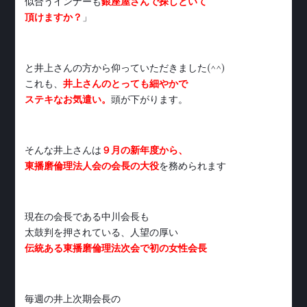
似合うインナーも
銀座屋さんで探しといて
頂けますか？
」
と井上さんの方から仰っていただきました(^^)
これも、
井上さんのとっても細やかで
ステキなお気遣い。
頭が下がります。
そんな井上さんは
９月の新年度から、
東播磨倫理法人会の会長の大役
を務められます
現在の会長である中川会長も
太鼓判を押されている、人望の厚い
伝統ある東播磨倫理法次会で初の女性会長
毎週の井上次期会長の