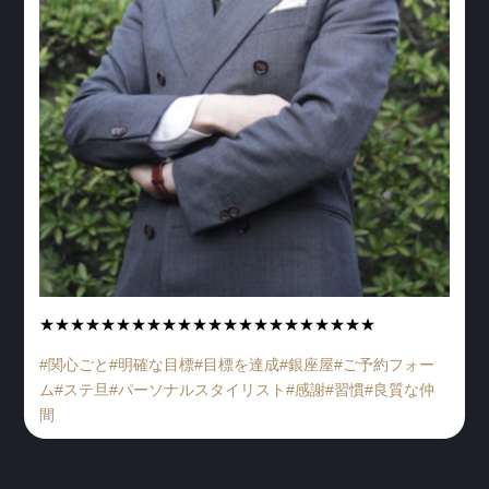
★★★★★★★★★★★★★★★★★★★★★★
#
関心ごと
#
明確な目標
#
目標を達成
#
銀座屋
#
ご予約フォー
ム
#
ステ旦
#
パーソナルスタイリスト
#
感謝
#
習慣
#
良質な仲
間