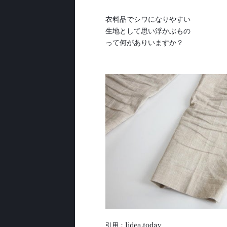
衣料品でシワになりやすい
生地として思い浮かぶもの
って何がありいますか？
引用：lidea.today