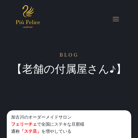
BLOG
【老舗の付属屋さん♪】
加古川のオーダーメイドサロン
フェリーチェ
で全国にステキな旦那様
通称
「ステ旦」
を増やしている