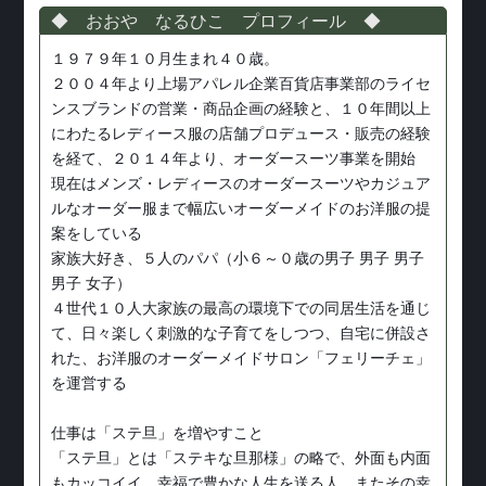
◆ おおや なるひこ プロフィール ◆
１９７９年１０月生まれ４０歳。
２００４年より上場アパレル企業百貨店事業部のライセ
ンスブランドの営業・商品企画の経験と、１０年間以上
にわたるレディース服の店舗プロデュース・販売の経験
を経て、２０１４年より、オーダースーツ事業を開始
現在はメンズ・レディースのオーダースーツやカジュア
ルなオーダー服まで幅広いオーダーメイドのお洋服の提
案をしている
家族大好き、５人のパパ（小６～０歳の男子 男子 男子
男子 女子）
４世代１０人大家族の最高の環境下での同居生活を通じ
て、日々楽しく刺激的な子育てをしつつ、自宅に併設さ
れた、お洋服のオーダーメイドサロン「フェリーチェ」
を運営する
仕事は「ステ旦」を増やすこと
「ステ旦」とは「ステキな旦那様」の略で、外面も内面
もカッコイイ、幸福で豊かな人生を送る人。またその幸