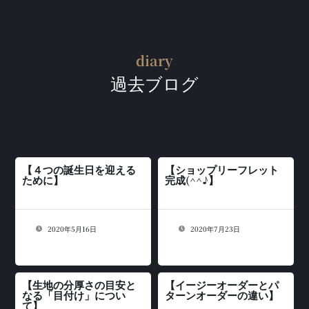
diary
過去ブログ
【４つの誕生日を迎える
【ショップリーフレット
ために】
完成(^^♪】
2020年5月16日
2020年7月23日
【生地の分厚さの目安と
【イージーオーダーとパ
なる「目付け」につい
ターンオーダーの違い】
て】