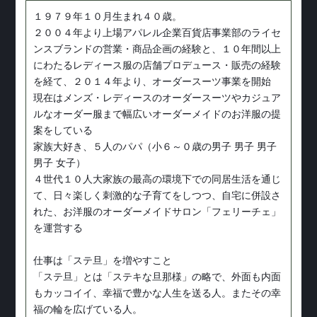
１９７９年１０月生まれ４０歳。
２００４年より上場アパレル企業百貨店事業部のライセ
ンスブランドの営業・商品企画の経験と、１０年間以上
にわたるレディース服の店舗プロデュース・販売の経験
を経て、２０１４年より、オーダースーツ事業を開始
現在はメンズ・レディースのオーダースーツやカジュア
ルなオーダー服まで幅広いオーダーメイドのお洋服の提
案をしている
家族大好き、５人のパパ（小６～０歳の男子 男子 男子
男子 女子）
４世代１０人大家族の最高の環境下での同居生活を通じ
て、日々楽しく刺激的な子育てをしつつ、自宅に併設さ
れた、お洋服のオーダーメイドサロン「フェリーチェ」
を運営する
仕事は「ステ旦」を増やすこと
「ステ旦」とは「ステキな旦那様」の略で、外面も内面
もカッコイイ、幸福で豊かな人生を送る人。またその幸
福の輪を広げている人。