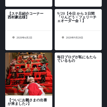
【ステ旦紹介コーナー
9/20【今日 から３日間
西村豪志様】
「りんどう×フェリーチ
ェオーダー会！】
2020年6月2日
2020年9月20日
毎日ブログが私にもたら
ているもの
【ついにお雛さまの出番
が来ました♪】