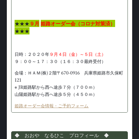
★★★
９月
姫路オーダー会（コロナ対策済）
★★★
日時：２０２０年
９月４日（金）～５日（土）
９：００～１７：３０（１６：３０最終受付）
会場：ＨＡＭ(株)２階〒670-0916 兵庫県姫路市久保町
121
※ JR姫路駅から西へ途歩７分（７００ｍ）
山陽姫路駅から西へ途歩５分（４５０ｍ）
姫路オーダー会情報・ご予約フォーム
◆ おおや なるひこ プロフィール ◆