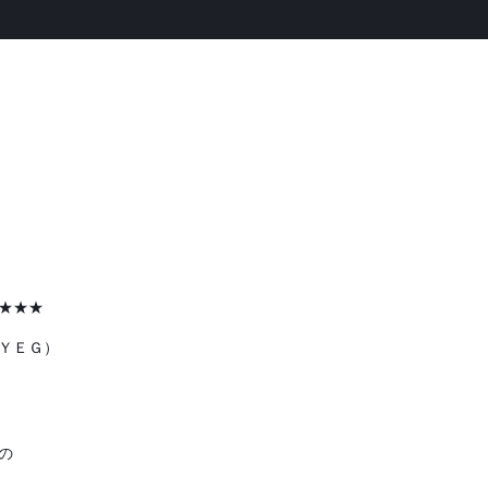
★★★
ＹＥＧ）
の