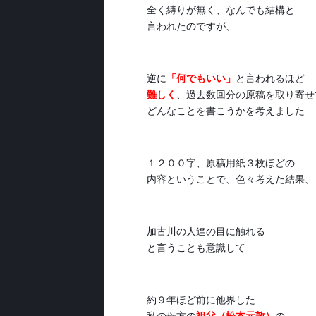
全く縛りが無く、なんでも結構と
言われたのですが、
逆に
「何でもいい」
と言われるほど
難しく
、過去数回分の原稿を取り寄せ
どんなことを書こうかを考えました
１２００字、原稿用紙３枚ほどの
内容ということで、色々考えた結果、
加古川の人達の目に触れる
と言うことも意識して
約９年ほど前に他界した
私の母方の
祖父（松本元敦）
の