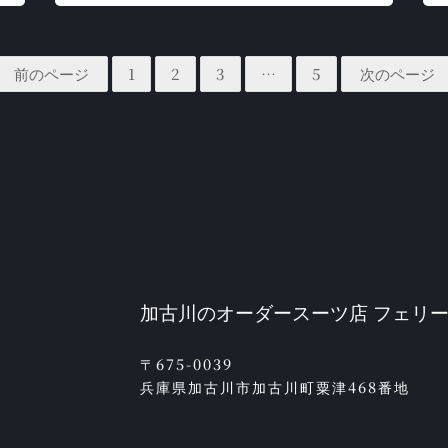
前のページ
1
2
3
…
5
次のページ
加古川のオーダースーツ店 フェリ
〒675-0039
兵庫県加古川市加古川町粟津468番地