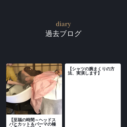
diary
過去ブログ
【シャツの腕まくりの方
法、実演します】
【至福の時間～ヘッドス
パとカット＆パーマの極