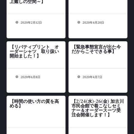
上癒しの空間～】
2020年2月12日
2020年4月20日
【リバティプリント オ
【緊急事態宣言が出た今
ーダーシャツ 取り扱い
だからこそできる事】
開始ました！】
2020年6月8日
2020年4月7日
【時間の使い方の質を高
【2/24(水)-26(金) 加古川
める】
市民会館で着こなしセミ
ナー＆オーダースーツ受
注会開催します！】